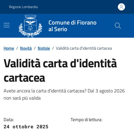
Vai ai contenuti
Vai al footer
Regione Lombardia
Comune di Fiorano
al Serio
Home
/
Novità
/
Notizie
/
Validità carta d'identità cartacea
Validità carta d'identità
cartacea
Dettagli della notizia
Avete ancora la carta d'identità cartacea? Dal 3 agosto 2026
non sarà più valida
Data:
Tempo di lettura:
24 ottobre 2025