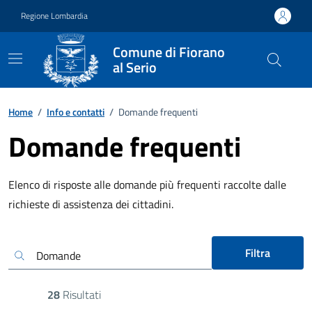
Vai ai contenuti
Vai al footer
Regione Lombardia
Comune di Fiorano
al Serio
Home
/
Info e contatti
/
Domande frequenti
Domande frequenti
Elenco di risposte alle domande più frequenti raccolte dalle
richieste di assistenza dei cittadini.
Filtra
28
Risultati
Risultati di ricerca