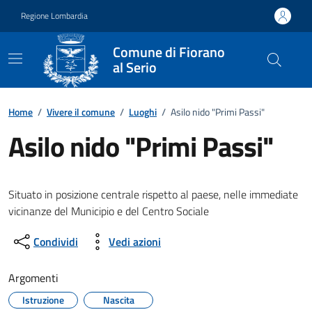
Vai ai contenuti
Vai al footer
Regione Lombardia
Comune di Fiorano
al Serio
Home
/
Vivere il comune
/
Luoghi
/
Asilo nido "Primi Passi"
Asilo nido "Primi Passi"
Situato in posizione centrale rispetto al paese, nelle immediate
vicinanze del Municipio e del Centro Sociale
Condividi
Vedi azioni
Argomenti
Istruzione
Nascita