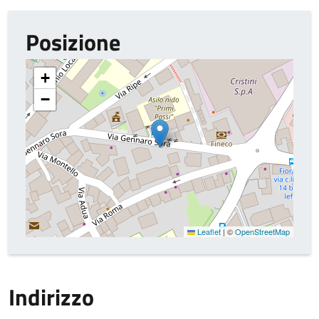
Posizione
+
−
Leaflet
|
©
OpenStreetMap
Indirizzo