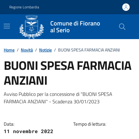
Vai ai contenuti
Vai al footer
Regione Lombardia
Comune di Fiorano
al Serio
Home
/
Novità
/
Notizie
/
BUONI SPESA FARMACIA ANZIANI
BUONI SPESA FARMACIA
ANZIANI
Dettagli della notizia
Avviso Pubblico per la concessione di "BUONI SPESA
FARMACIA ANZIANI" - Scadenza 30/01/2023
Data:
Tempo di lettura:
11 novembre 2022