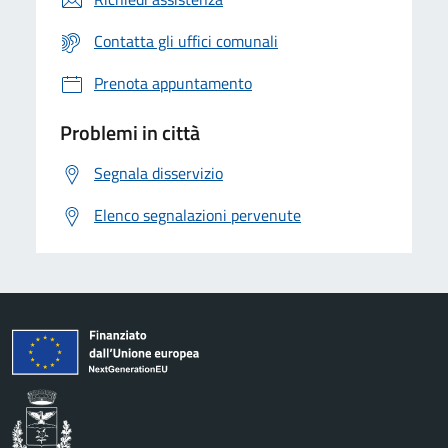
Contatta gli uffici comunali
Prenota appuntamento
Problemi in città
Segnala disservizio
Elenco segnalazioni pervenute