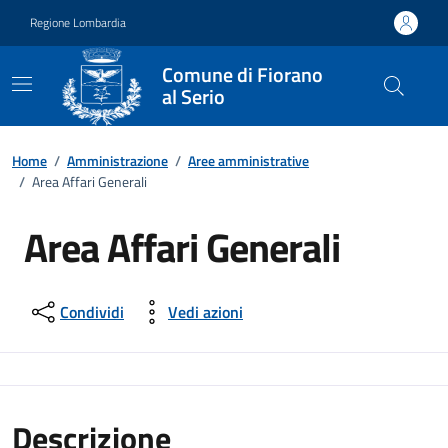
Vai ai contenuti
Vai al footer
Regione Lombardia
Comune di Fiorano
al Serio
Home
/
Amministrazione
/
Aree amministrative
/
Area Affari Generali
Area Affari Generali
Condividi
Vedi azioni
Descrizione