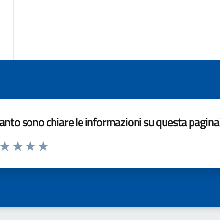
nto sono chiare le informazioni su questa pagina
a da 1 a 5 stelle la pagina
ta 1 stelle su 5
Valuta 2 stelle su 5
Valuta 3 stelle su 5
Valuta 4 stelle su 5
Valuta 5 stelle su 5