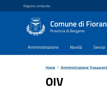
Vai ai contenuti
Vai al footer
Regione Lombardia
Comune di Fiorano
Provincia di Bergamo
Amministrazione
Novità
Servizi
Home
/
Amministrazione Trasparen
OIV