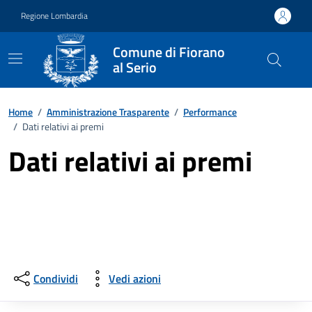
Vai ai contenuti
Vai al footer
Regione Lombardia
Comune di Fiorano
al Serio
Home
/
Amministrazione Trasparente
/
Performance
/
Dati relativi ai premi
Dati relativi ai premi
Condividi
Vedi azioni