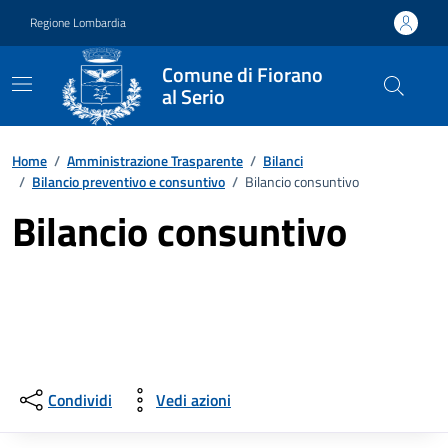
Vai ai contenuti
Vai al footer
Regione Lombardia
Comune di Fiorano
al Serio
Home
/
Amministrazione Trasparente
/
Bilanci
/
Bilancio preventivo e consuntivo
/
Bilancio consuntivo
Bilancio consuntivo
Condividi
Vedi azioni