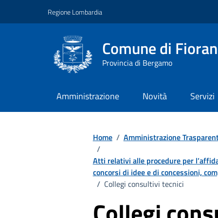
Vai ai contenuti
Vai al footer
Regione Lombardia
Comune di Fiorano
Provincia di Bergamo
Amministrazione
Novità
Servizi
Home
/
Amministrazione Trasparen
/
Atti relativi alle procedure per l’affi
concorsi di idee e di concessioni, comp
/
Collegi consultivi tecnici
Collegi consu