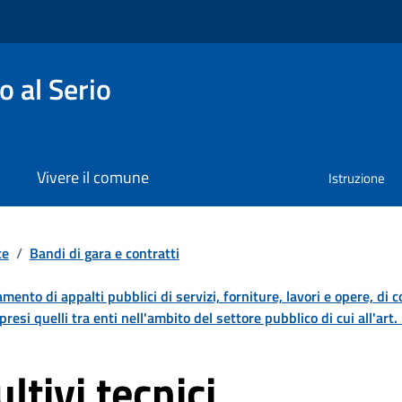
 al Serio
Vivere il comune
Istruzione
te
/
Bandi di gara e contratti
damento di appalti pubblici di servizi, forniture, lavori e opere, di 
resi quelli tra enti nell'ambito del settore pubblico di cui all'art
ltivi tecnici