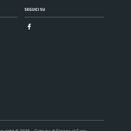
SEGUICI SU
Facebook
pyright © 2025 - Comune di Fiorano al Serio -