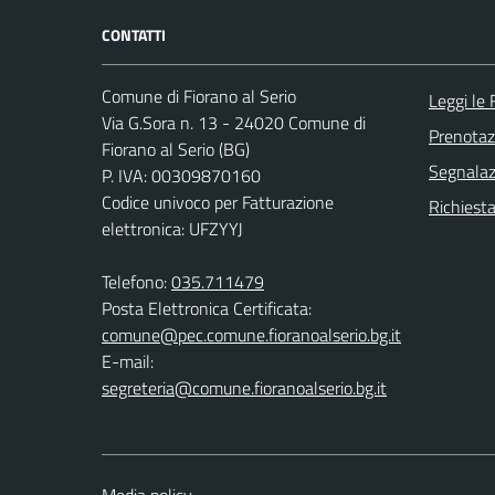
CONTATTI
Comune di Fiorano al Serio
Leggi le
Via G.Sora n. 13 - 24020 Comune di
Prenota
Fiorano al Serio (BG)
Segnalazi
P. IVA: 00309870160
Codice univoco per Fatturazione
Richiesta
elettronica: UFZYYJ
Telefono:
035.711479
Posta Elettronica Certificata:
comune@pec.comune.fioranoalserio.bg.it
E-mail:
segreteria@comune.fioranoalserio.bg.it
Media policy