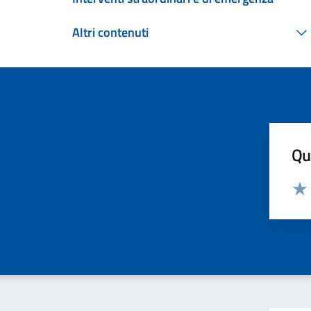
Altri contenuti
Qua
Valut
Valu