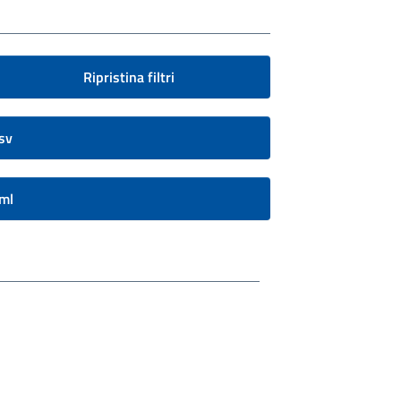
Ripristina filtri
sv
ml