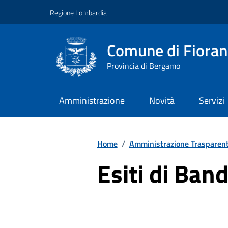
Vai ai contenuti
Vai al footer
Regione Lombardia
Comune di Fiorano
Provincia di Bergamo
Amministrazione
Novità
Servizi
Home
/
Amministrazione Trasparen
Esiti di Ban