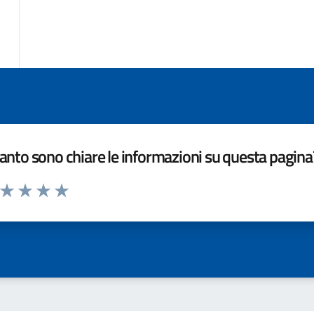
nto sono chiare le informazioni su questa pagina
a da 1 a 5 stelle la pagina
ta 1 stelle su 5
Valuta 2 stelle su 5
Valuta 3 stelle su 5
Valuta 4 stelle su 5
Valuta 5 stelle su 5