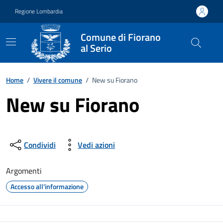
Vai ai contenuti
Vai al footer
Regione Lombardia
Comune di Fiorano
al Serio
Home
/
Vivere il comune
/
New su Fiorano
New su Fiorano
Condividi
Vedi azioni
Argomenti
Accesso all'informazione