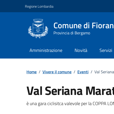
Vai ai contenuti
Vai al footer
Regione Lombardia
Comune di Fiorano
Provincia di Bergamo
Amministrazione
Novità
Servizi
Home
/
Vivere il comune
/
Eventi
/
Val Serian
Val Seriana Mara
Dettagli della notizi
è una gara ciclisitca valevole per la COPPA