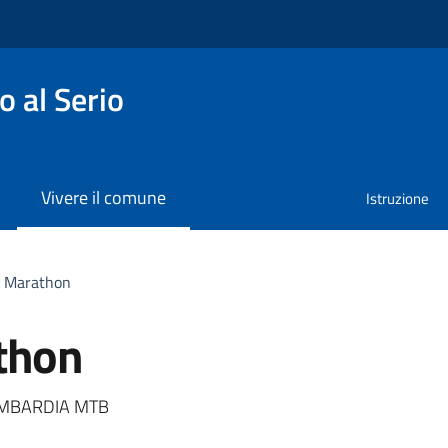
 al Serio
Vivere il comune
Istruzione
a Marathon
thon
a
 LOMBARDIA MTB