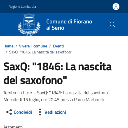
Vai ai contenuti
Vai al footer
Regione Lombardia
Comune di Fiorano
al Serio
Home
/
Vivere il comune
/
Eventi
/
SaxQ: "1846: La nascita del saxofono"
SaxQ: "1846: La nascita
del saxofono"
Dettagli della notizia
Territori in Luce – SaxQ: "1846: La nascita del saxofono"
Mercoledì 15 luglio, ore 20.45 presso Parco Martinelli
Condividi
Vedi azioni
Argomenti