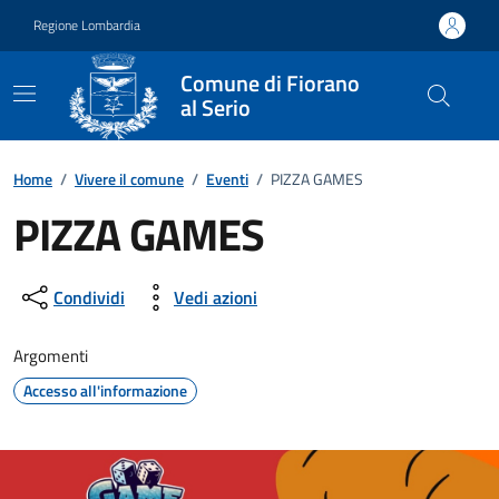
Vai ai contenuti
Vai al footer
Regione Lombardia
Comune di Fiorano
al Serio
Home
/
Vivere il comune
/
Eventi
/
PIZZA GAMES
PIZZA GAMES
Dettagli della notizia
Condividi
Vedi azioni
Argomenti
Accesso all'informazione