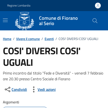
Vai ai contenuti
Vai al footer
Regione Lombardia
Comune di Fiorano
al Serio
Home
/
Vivere il comune
/
Eventi
/
COSI' DIVERSI COSI' UGUALI
COSI' DIVERSI COSI'
UGUALI
Dettagli della notizia
Primo incontro dal titolo "Fede e Diversità" - venerdì 7 febbraio
ore 20.30 presso Centro Sociale di Fiorano
Condividi
Vedi azioni
Argomenti