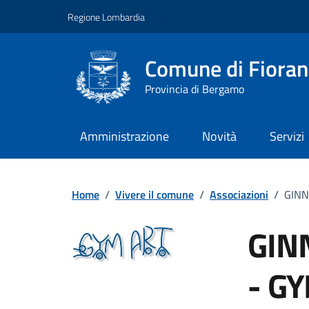
Vai ai contenuti
Vai al footer
Regione Lombardia
Comune di Fiorano
Provincia di Bergamo
Amministrazione
Novità
Servizi
Home
/
Vivere il comune
/
Associazioni
/
GINN
GIN
- G