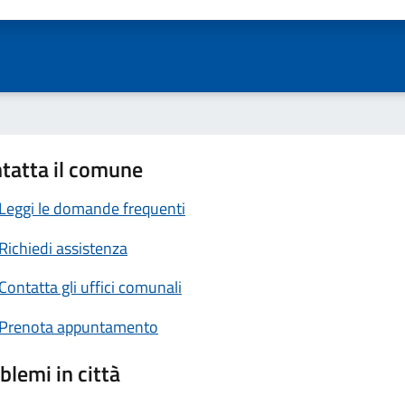
ta 1 stelle su 5
Valuta 2 stelle su 5
Valuta 3 stelle su 5
Valuta 4 stelle su 5
Valuta 5 stelle su 5
tatta il comune
Leggi le domande frequenti
Richiedi assistenza
Contatta gli uffici comunali
Prenota appuntamento
blemi in città