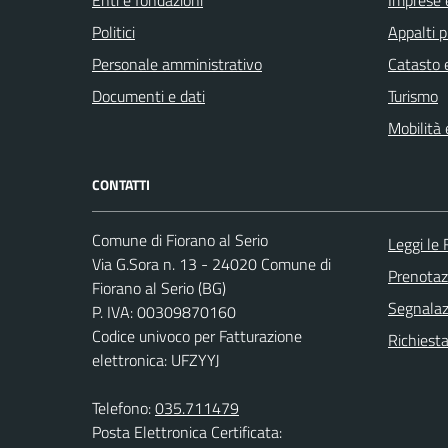
Enti e fondazioni
Imprese 
Politici
Appalti p
Personale amministrativo
Catasto e
Documenti e dati
Turismo
Mobilità 
CONTATTI
Comune di Fiorano al Serio
Leggi le
Via G.Sora n. 13 - 24020 Comune di
Prenota
Fiorano al Serio (BG)
Segnalazi
P. IVA: 00309870160
Codice univoco per Fatturazione
Richiesta
elettronica: UFZYYJ
Telefono:
035.711479
Posta Elettronica Certificata: