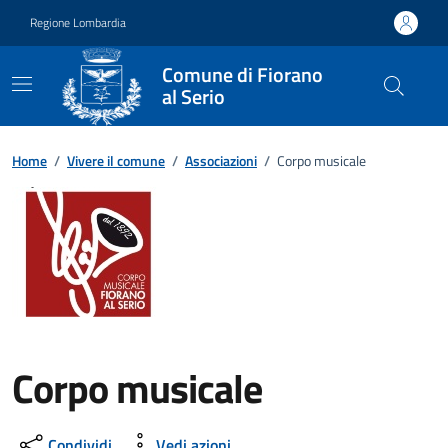
Vai ai contenuti
Vai al footer
Regione Lombardia
Comune di Fiorano
al Serio
Home
/
Vivere il comune
/
Associazioni
/
Corpo musicale
Corpo musicale
Condividi
Vedi azioni