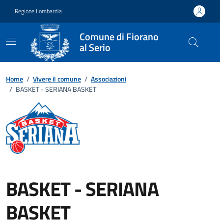
Vai ai contenuti
Vai al footer
Regione Lombardia
Comune di Fiorano
al Serio
Home
/
Vivere il comune
/
Associazioni
/
BASKET - SERIANA BASKET
BASKET - SERIANA
BASKET