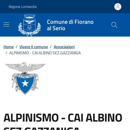
Vai ai contenuti
Vai al footer
Regione Lombardia
Comune di Fiorano
al Serio
Home
/
Vivere il comune
/
Associazioni
/
ALPINISMO - CAI ALBINO SEZ.GAZZANIGA
ALPINISMO - CAI ALBINO