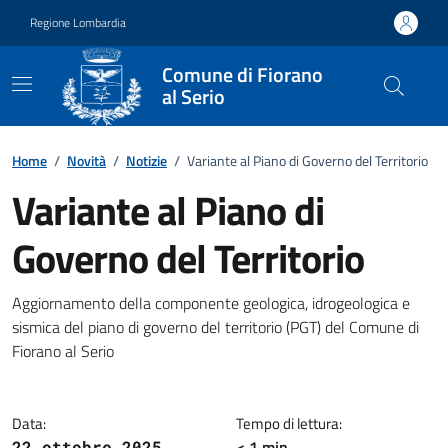
Vai ai contenuti
Vai al footer
Regione Lombardia
Comune di Fiorano
al Serio
Home
/
Novità
/
Notizie
/
Variante al Piano di Governo del Territorio
Variante al Piano di
Governo del Territorio
Dettagli della notizia
Aggiornamento della componente geologica, idrogeologica e
sismica del piano di governo del territorio (PGT) del Comune di
Fiorano al Serio
Data:
Tempo di lettura:
< 1 min
22 ottobre 2025