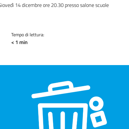
a
 Giovedì 14 dicembre ore 20.30 presso salone scuole
Tempo di lettura:
< 1 min