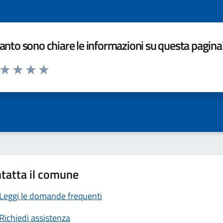
nto sono chiare le informazioni su questa pagina
a da 1 a 5 stelle la pagina
ta 1 stelle su 5
Valuta 2 stelle su 5
Valuta 3 stelle su 5
Valuta 4 stelle su 5
Valuta 5 stelle su 5
tatta il comune
Leggi le domande frequenti
Richiedi assistenza