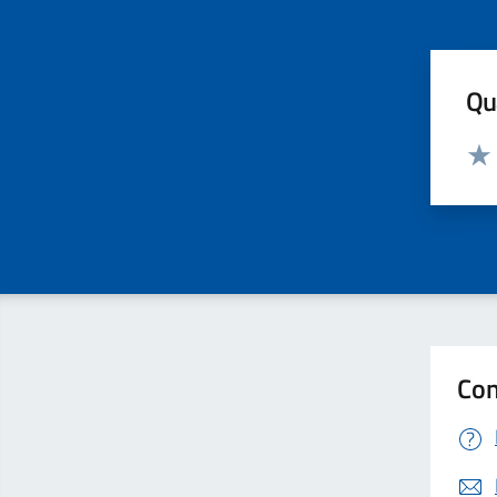
Qua
Valut
Valu
Con