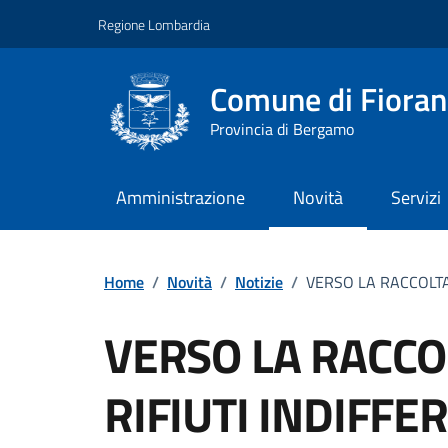
Vai ai contenuti
Vai al footer
Regione Lombardia
Comune di Fiorano
Provincia di Bergamo
Amministrazione
Novità
Servizi
Home
/
Novità
/
Notizie
/
VERSO LA RACCOLTA 
VERSO LA RACCO
RIFIUTI INDIFFE