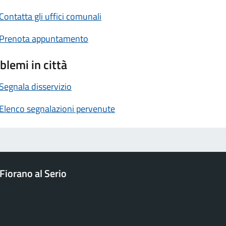
Contatta gli uffici comunali
Prenota appuntamento
blemi in città
Segnala disservizio
Elenco segnalazioni pervenute
Fiorano al Serio