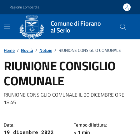
Vai ai contenuti
Vai al footer
Regione Lombardia
Comune di Fiorano
al Serio
Home
/
Novità
/
Notizie
/
RIUNIONE CONSIGLIO COMUNALE
RIUNIONE CONSIGLIO
COMUNALE
Dettagli della notizia
RIUNIONE CONSIGLIO COMUNALE IL 20 DICEMBRE ORE
18:45
Data:
Tempo di lettura:
< 1 min
19 dicembre 2022