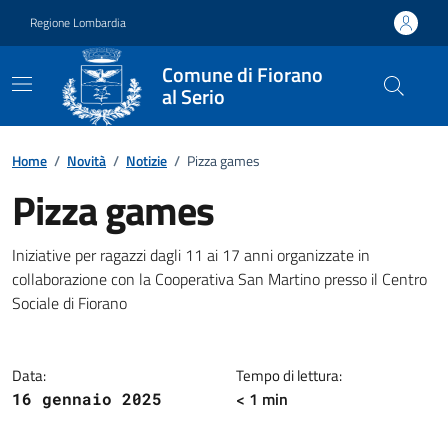
Vai ai contenuti
Vai al footer
Regione Lombardia
Comune di Fiorano
al Serio
Home
/
Novità
/
Notizie
/
Pizza games
Pizza games
Dettagli della notizia
Iniziative per ragazzi dagli 11 ai 17 anni organizzate in
collaborazione con la Cooperativa San Martino presso il Centro
Sociale di Fiorano
Data:
Tempo di lettura:
< 1 min
16 gennaio 2025