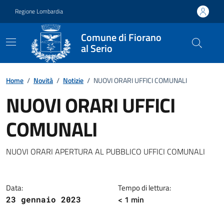
Vai ai contenuti
Vai al footer
Regione Lombardia
Comune di Fiorano
al Serio
Home
/
Novità
/
Notizie
/
NUOVI ORARI UFFICI COMUNALI
NUOVI ORARI UFFICI
COMUNALI
Dettagli della notizia
NUOVI ORARI APERTURA AL PUBBLICO UFFICI COMUNALI
Data:
Tempo di lettura:
< 1 min
23 gennaio 2023