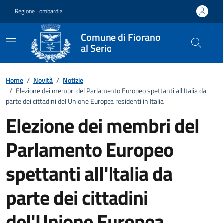
Vai ai contenuti
Vai al footer
Regione Lombardia
Comune di Fiorano
al Serio
Home
/
Novità
/
Notizie
/
Elezione dei membri del Parlamento Europeo spettanti all'Italia da
parte dei cittadini del'Unione Europea residenti in Italia
Elezione dei membri del
Parlamento Europeo
spettanti all'Italia da
parte dei cittadini
del'Unione Europea