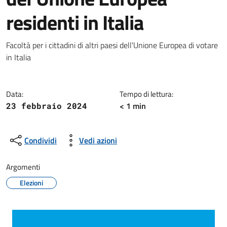
residenti in Italia
Dettagli della notizia
Facoltà per i cittadini di altri paesi dell'Unione Europea di votare
in Italia
Data:
Tempo di lettura:
< 1 min
23 febbraio 2024
Condividi
Vedi azioni
Argomenti
Elezioni