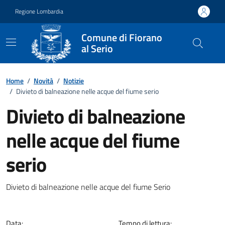
Vai ai contenuti
Vai al footer
Regione Lombardia
Comune di Fiorano
al Serio
Home
/
Novità
/
Notizie
/
Divieto di balneazione nelle acque del fiume serio
Divieto di balneazione
nelle acque del fiume
serio
Dettagli della notizia
Divieto di balneazione nelle acque del fiume Serio
Data:
Tempo di lettura: