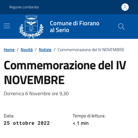
Vai ai contenuti
Vai al footer
Regione Lombardia
Comune di Fiorano
al Serio
Home
/
Novità
/
Notizie
/
Commemorazione del IV NOVEMBRE
Commemorazione del IV
NOVEMBRE
Dettagli della notizia
Domenica 6 Novembre ore 9,30
Data:
Tempo di lettura:
< 1 min
25 ottobre 2022