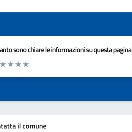
nto sono chiare le informazioni su questa pagina
a da 1 a 5 stelle la pagina
ta 1 stelle su 5
Valuta 2 stelle su 5
Valuta 3 stelle su 5
Valuta 4 stelle su 5
Valuta 5 stelle su 5
tatta il comune