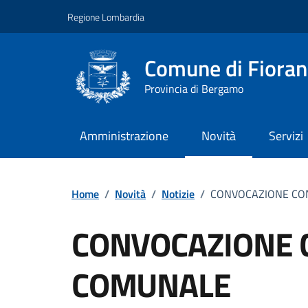
Vai ai contenuti
Vai al footer
Regione Lombardia
Comune di Fiorano
Provincia di Bergamo
Amministrazione
Novità
Servizi
Home
/
Novità
/
Notizie
/
CONVOCAZIONE CO
CONVOCAZIONE 
COMUNALE