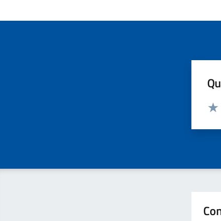
Qua
Valut
Valu
Con