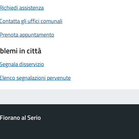
Richiedi assistenza
Contatta gli uffici comunali
Prenota appuntamento
blemi in città
Segnala disservizio
Elenco segnalazioni pervenute
Fiorano al Serio