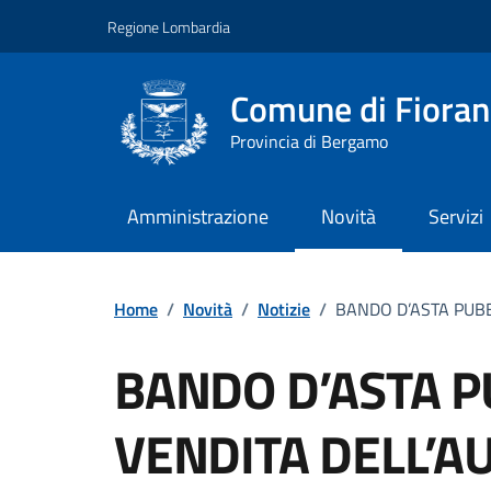
Vai ai contenuti
Vai al footer
Regione Lombardia
Comune di Fiorano
Provincia di Bergamo
Amministrazione
Novità
Servizi
Home
/
Novità
/
Notizie
/
BANDO D’ASTA PUBB
BANDO D’ASTA P
VENDITA DELL’A