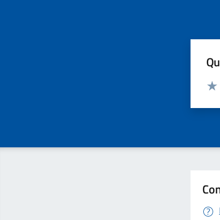
Qua
Valut
Valu
Con