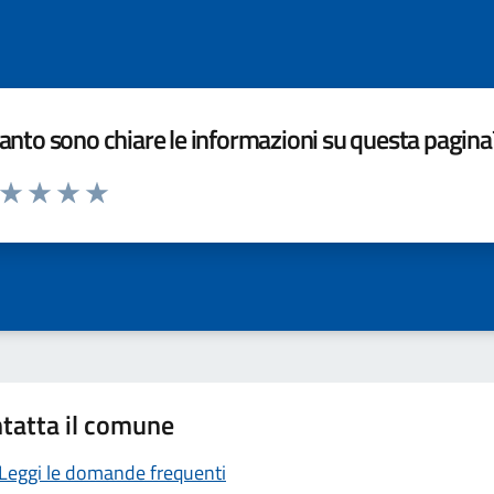
nto sono chiare le informazioni su questa pagina
a da 1 a 5 stelle la pagina
ta 1 stelle su 5
Valuta 2 stelle su 5
Valuta 3 stelle su 5
Valuta 4 stelle su 5
Valuta 5 stelle su 5
tatta il comune
Leggi le domande frequenti