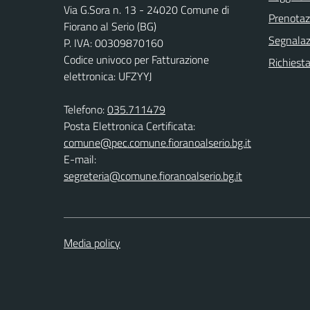
Via G.Sora n. 13 - 24020 Comune di
Prenota
Fiorano al Serio (BG)
Segnalazi
P. IVA: 00309870160
Codice univoco per Fatturazione
Richiesta
elettronica: UFZYYJ
Telefono:
035.711479
Posta Elettronica Certificata:
comune@pec.comune.fioranoalserio.bg.it
E-mail:
segreteria@comune.fioranoalserio.bg.it
Media policy