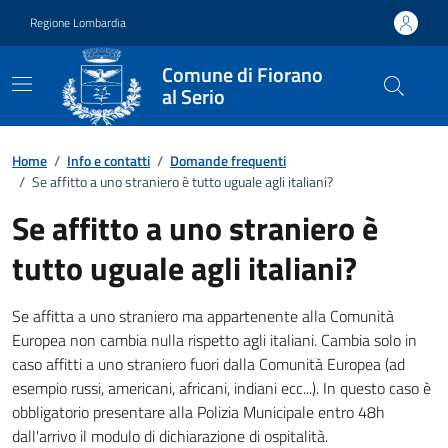
Vai ai contenuti
Vai al footer
Regione Lombardia
Comune di Fiorano
al Serio
Dettagli FAQ
Home
/
Info e contatti
/
Domande frequenti
/
Se affitto a uno straniero è tutto uguale agli italiani?
Se affitto a uno straniero è
tutto uguale agli italiani?
Se affitta a uno straniero ma appartenente alla Comunità
Europea non cambia nulla rispetto agli italiani. Cambia solo in
caso affitti a uno straniero fuori dalla Comunità Europea (ad
esempio russi, americani, africani, indiani
ecc...
). In questo caso è
obbligatorio presentare alla Polizia Municipale entro 48h
dall'arrivo il modulo di dichiarazione di ospitalità.