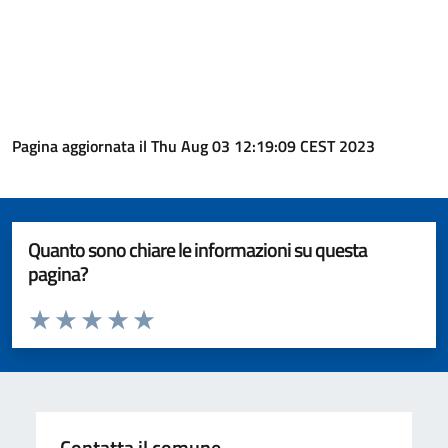
Pagina aggiornata il Thu Aug 03 12:19:09 CEST 2023
Quanto sono chiare le informazioni su questa
pagina?
Valuta da 1 a 5 stelle la pagina
Valuta 1 stelle su 5
Valuta 2 stelle su 5
Valuta 3 stelle su 5
Valuta 4 stelle su 5
Valuta 5 stelle su 5
Contatta il comune